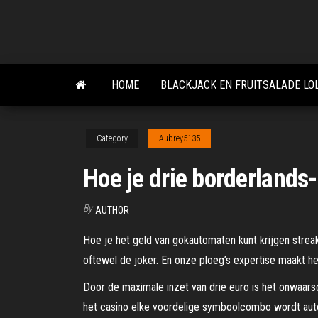
Skip
to
the
content
HOME
BLACKJACK EN FRUITSALADE LO
Category
Aubrey5135
Hoe je drie borderlands
By
AUTHOR
Hoe je het geld van gokautomaten kunt krijgen streak
oftewel de joker. En onze ploeg’s expertise maakt he
Door de maximale inzet van drie euro is het onwaarsc
het casino elke voordelige symboolcombo wordt autom