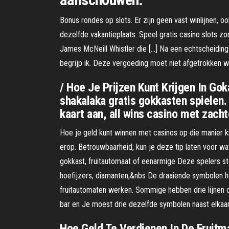
Bonus rondes op slots. Er zijn geen vast winlijnen, oo
dezelfde vakantieplaats. Speel gratis casino slots 
James McNeill Whistler die […] Na een echtscheiding
begrijp ik. Deze vergoeding moet niet afgetrokken w
/ Hoe Je Prijzen Kunt Krijgen In Go
shakalaka gratis gokkasten spielen
kaart aan, all wins casino met zach
Hoe je geld kunt winnen met casinos op die manier kr
erop. Betrouwbaarheid, kun je deze tip laten voor wa
gokkast, fruitautomaat of eenarmige Deze spelers st
hoefijzers, diamanten,&nbs De draaiende symbolen he
fruitautomaten werken. Sommige hebben drie lijnen 
bar en Je moest drie dezelfde symbolen naast elkaar
Hoe Geld Te Verdienen In De Fruitm