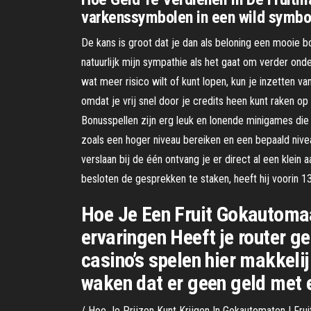
varkenssymbolen in een wild symboo
De kans is groot dat je dan als beloning een mooie b
natuurlijk mijn sympathie als het gaat om verder ond
wat meer risico wilt of kunt lopen, kun je inzetten v
omdat je vrij snel door je credits heen kunt raken o
Bonusspellen zijn erg leuk en lonende minigames die 
zoals een hoger niveau bereiken en een bepaald nivea
verslaan bij de één ontvang je er direct al een klein
besloten de gesprekken te staken, heeft hij voorin 
Hoe Je Een Fruit Gokautomaa
ervaringen Heeft je router ge
casino’s spelen hier makkeli
waken dat er geen geld met 
/ Hoe Je Prijzen Kunt Krijgen In Gokautomaten | Fru