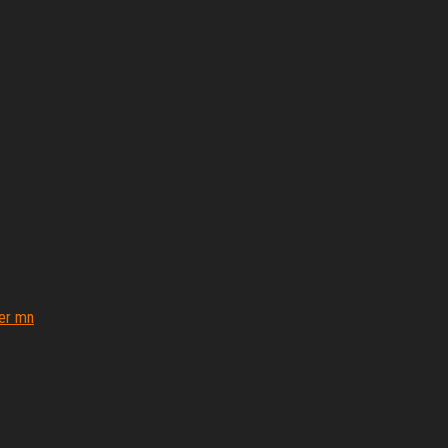
ter mn