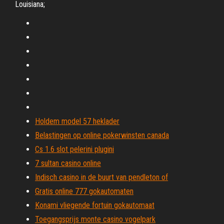
Louisiana;
Holdem model 57 heklader
Belastingen op online pokerwinsten canada
Cs 1.6 slot pelerini plugini
7 sultan casino online
Indisch casino in de buurt van pendleton of
Gratis online 777 gokautomaten
Konami vliegende fortuin gokautomaat
Toegangsprijs monte casino vogelpark