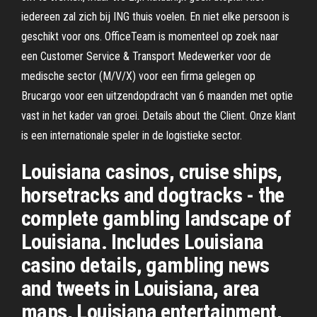
iedereen zal zich bij ING thuis voelen. En niet elke persoon is
geschikt voor ons. OfficeTeam is momenteel op zoek naar
een Customer Service & Transport Medewerker voor de
medische sector (M/V/X) voor een firma gelegen op
Brucargo voor een uitzendopdracht van 6 maanden met optie
vast in het kader van groei. Details about the Client. Onze klant
is een internationale speler in de logistieke sector.
Louisiana casinos, cruise ships,
horsetracks and dogtracks - the
complete gambling landscape of
Louisiana. Includes Louisiana
casino details, gambling news
and tweets in Louisiana, area
maps, Louisiana entertainment,