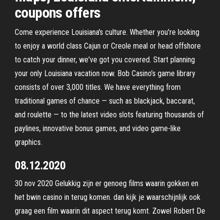
coupons offers
Come experience Louisiana's culture. Whether you're looking
to enjoy a world class Cajun or Creole meal or head offshore
to catch your dinner, we've got you covered. Start planning
your only Louisiana vacation now. Bob Casino’s game library
consists of over 3,000 titles. We have everything from
traditional games of chance — such as blackjack, baccarat,
and roulette — to the latest video slots featuring thousands of
paylines, innovative bonus games, and video game-like
graphics.
08.12.2020
30 nov 2020 Gelukkig zijn er genoeg films waarin gokken en
het bwin casino in terug komen. dan kijk je waarschijnlijk ook
graag een film waarin dit aspect terug komt. Zowel Robert De