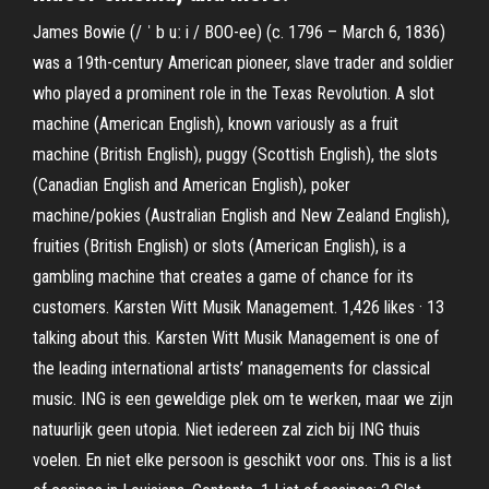
James Bowie (/ ˈ b uː i / BOO-ee) (c. 1796 – March 6, 1836)
was a 19th-century American pioneer, slave trader and soldier
who played a prominent role in the Texas Revolution. A slot
machine (American English), known variously as a fruit
machine (British English), puggy (Scottish English), the slots
(Canadian English and American English), poker
machine/pokies (Australian English and New Zealand English),
fruities (British English) or slots (American English), is a
gambling machine that creates a game of chance for its
customers. Karsten Witt Musik Management. 1,426 likes · 13
talking about this. Karsten Witt Musik Management is one of
the leading international artists’ managements for classical
music. ING is een geweldige plek om te werken, maar we zijn
natuurlijk geen utopia. Niet iedereen zal zich bij ING thuis
voelen. En niet elke persoon is geschikt voor ons. This is a list