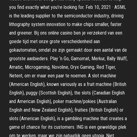
you find exactly what you're looking for. Feb 10, 2021 · ASML
is the leading supplier to the semiconductor industry, driving
lithography system innovation to make chips smaller, faster
and greener. Bij ons online casino ben je verzekerd van een
goede tijd met onze grote verscheidenheid aan
gokautomaten, omdat ze zijn gemaakt door een aantal van de
grootste aanbieders. Play ‘n Go, Gamomat, Merkur, Bally Wulff,
Amatic, Microgaming, Novoline, Oryx Gaming, Red Tiger,
Netent, om er maar een paar te noemen. A slot machine
(American English), known variously as a fruit machine (British
English), puggy (Scottish English), the slots (Canadian English
and American English), poker machine/pokies (Australian
English and New Zealand English), fruities (British English) or
slots (American English), is a gambling machine that creates a
game of chance for its customers. ING is een geweldige plek
om te werken, maar we zijn natuurlijk geen utopia. Niet