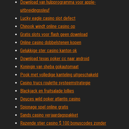
Download van hulpprogramma voor apple-
uitbreidingssleuf
Lucky eagle casino slot defect
Chinook windt online casino op
Gratis slots voor flash geen download
Online casino dobbelstenen kopen
Gelukkige ster casino kanton ok
Download texas poker cc naar android
Koningin van sheba gokautomaat
Pook met volledige kanteling uitgeschakeld
Casino trucs roulette systeemstrategie
Blackjack en fruitsalade lollies
Deuces wild poker atlantis casino
Spionage spel online gratis
Sands casino verjaardagspakket
Razende stier casino $ 100 bonuscodes zonder