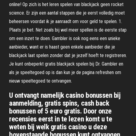
online! Op zich is het leren spelen van blackjack geen rocket
science. Er zijn een aantal stappen die je eerst volledig moet
beheersen voordat ik je aanraadt om voor geld te spelen. 1.
Plaats je bet. Net zoals bij wel meer spellen is de eerste stap
om een inzet te doen. Gambler is ook nog eens een unieke
aanbieder, want er is haast geen enkele aanbieder die je
blackjack laat spelen zonder dat je jezelf hoeft te registreren.
Je kunt onbeperkt gratis blackjack spelen bij Dr. Gambler en
als je speeltegoed op is dan kun je de pagina refreshen om
nieuw speeltegoed te ontvangen.
U ontvangt namelijk casino bonussen bij
aanmelding, gratis spins, cash back
bonussen of 5 euro gratis. Door onze
recensies eerst in te lezen komt u te
weten bij welk gratis casino u deze
bovenstaande bonussen kunt ontvangen.