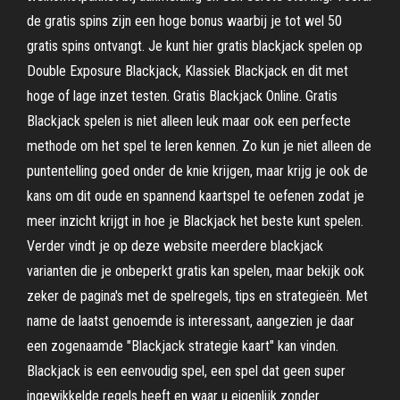
de gratis spins zijn een hoge bonus waarbij je tot wel 50
gratis spins ontvangt. Je kunt hier gratis blackjack spelen op
Double Exposure Blackjack, Klassiek Blackjack en dit met
hoge of lage inzet testen. Gratis Blackjack Online. Gratis
Blackjack spelen is niet alleen leuk maar ook een perfecte
methode om het spel te leren kennen. Zo kun je niet alleen de
puntentelling goed onder de knie krijgen, maar krijg je ook de
kans om dit oude en spannend kaartspel te oefenen zodat je
meer inzicht krijgt in hoe je Blackjack het beste kunt spelen.
Verder vindt je op deze website meerdere blackjack
varianten die je onbeperkt gratis kan spelen, maar bekijk ook
zeker de pagina's met de spelregels, tips en strategieën. Met
name de laatst genoemde is interessant, aangezien je daar
een zogenaamde "Blackjack strategie kaart" kan vinden.
Blackjack is een eenvoudig spel, een spel dat geen super
ingewikkelde regels heeft en waar u eigenlijk zonder