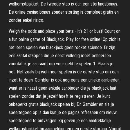
welkomstpakket. De tweede stap is dan een stortingsbonus.
De online casino bonus zonder storting is compleet gratis en
zonder enkel risico.
Weigh the odds and place your bets - it's 21 or bust! Count on
a fun online game of Blackjack. Play for free online! Op zich is
het leren spelen van blackjack geen rocket science. Er zijn
een aantal stappen die je eerst volledig moet beheersen
voordat ik je aanraadt om voor geld te spelen. 1. Plaats je
bet. Net zoals bij wel meer spellen is de eerste stap om een
inzet te doen. Gambler is ook nog eens een unieke aanbieder,
want er is haast geen enkele aanbieder die je blackjack laat
spelen zonder dat je jezelf hoeft te registreren. Je kunt
onbeperkt gratis blackjack spelen bij Dr. Gambler en als je
speeltegoed op is dan kun je de pagina refreshen om nieuw
speeltegoed te ontvangen. Zij geven je een aantrekkelijk
welkomstpakket bij aanmelding en een eerste storting. Vooral