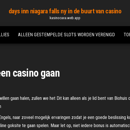
days inn niagara falls ny in de buurt van casino
kasinocaxa.web.app
LLIES
ALLEEN GESTEMPELDE SLOTS WORDEN VERENIGD
TO
een casino gaan
len gaan halen, zullen we het Dit kan alleen als je lid bent van Biohuis o
n
t Engels, naar zoveel mogelijk ervaringen zodat je een goede beslissin
line goksite te gaan spelen. Maar let op, niet iedere bonus is automati