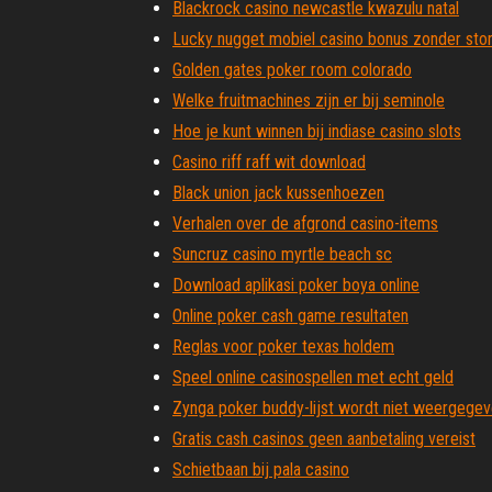
Blackrock casino newcastle kwazulu natal
Lucky nugget mobiel casino bonus zonder stor
Golden gates poker room colorado
Welke fruitmachines zijn er bij seminole
Hoe je kunt winnen bij indiase casino slots
Casino riff raff wit download
Black union jack kussenhoezen
Verhalen over de afgrond casino-items
Suncruz casino myrtle beach sc
Download aplikasi poker boya online
Online poker cash game resultaten
Reglas voor poker texas holdem
Speel online casinospellen met echt geld
Zynga poker buddy-lijst wordt niet weergege
Gratis cash casinos geen aanbetaling vereist
Schietbaan bij pala casino