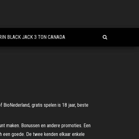
RIN BLACK JACK 3 TON CANADA
f BioNederland, gratis spelen is 18 jaar, beste
g kunt maken. Bonussen en andere promoties. Een
sch een goede. De twee kenden elkaar enkele