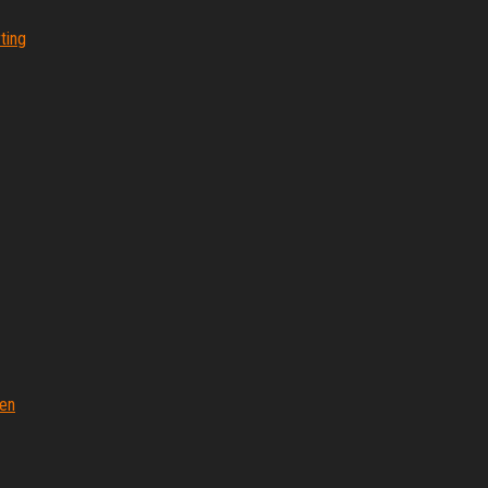
ting
ven