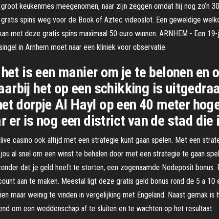
 groot keukenmes meegenomen, naar zijn zeggen omdat hij nog zo’n 300
 gratis spins weg voor de Book of Aztec videoslot. Een geweldige welk
kan met deze gratis spins maximaal 50 euro winnen. ARNHEM - Een 19-j
ingel in Arnhem moet naar een kliniek voor observatie.
 het is een manier om je te belonen en 
rbij het op een schikking is uitgedraai
 het dorpje Al Hayl op een 40 meter hog
 er is nog een district van de stad die
 live casino ook altijd met een strategie kunt gaan spelen. Met een strat
 jou al snel om een winst te behalen door met een strategie te gaan sp
zonder dat je geld hoeft te storten, een zogenaamde Nodeposit bonus. B
count aan te maken. Meestal ligt deze gratis geld bonus rond de 5 a 10 
en maar weinig te vinden in vergelijking met Engeland. Naast gemak is h
end om een weddenschap af te sluiten en te wachten op het resultaat.