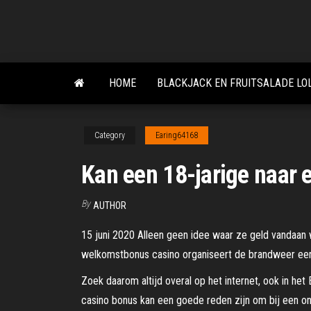
Skip
to
the
content
HOME
BLACKJACK EN FRUITSALADE LO
Category
Earing64168
Kan een 18-jarige naar 
By
AUTHOR
15 juni 2020 Alleen geen idee waar ze geld vandaan wil
welkomstbonus casino organiseert de brandweer ee
Zoek daarom altijd overal op het internet, ook in he
casino bonus kan een goede reden zijn om bij een on