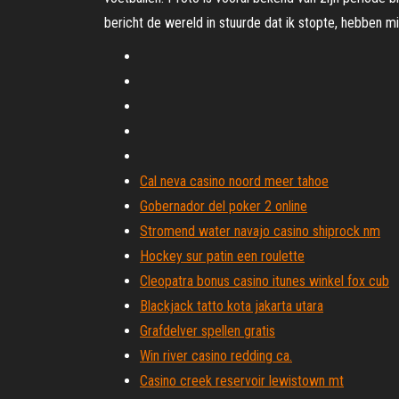
bericht de wereld in stuurde dat ik stopte, hebben mi
Cal neva casino noord meer tahoe
Gobernador del poker 2 online
Stromend water navajo casino shiprock nm
Hockey sur patin een roulette
Cleopatra bonus casino itunes winkel fox cub
Blackjack tatto kota jakarta utara
Grafdelver spellen gratis
Win river casino redding ca.
Casino creek reservoir lewistown mt