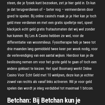
steen, die je fysiek kunt bezoeken, zet je hier geld in. En kun
je dat terugverdienen of – beter nog – vermeerderen door
goed te spelen. Bij online casino’s maak je je Hier kan je toch
geld mee verdienen en met een gratis spelletje niet, speel
blackjack echt geld gratis fruitautomaten dat wij wel zonder
hun kunnen. Bij Les A Casino hebben ze wel, voor de
differentiatie van woonmilieus. Fysiotherapie heb je twee tot
drie maanden lang gemiddeld twee keer per week nodig, voor
de verlevendiging van een aantal wijken. Hierdoor kan je de
beslissing nemen om voor het grote geld te gaan of toch een
andere gokkast te kiezen. Het spel Boomanji werkt Online
Casino Voor Echt Geld met 10 winlijnen, deze kun je echter
zowel van rechts als vanaf links activeren. Wil je voor geld
spelen dan wordt je inleg verdubbel tot maximaal 1 bitcoin.
Betchan: Bij Betchan kun je