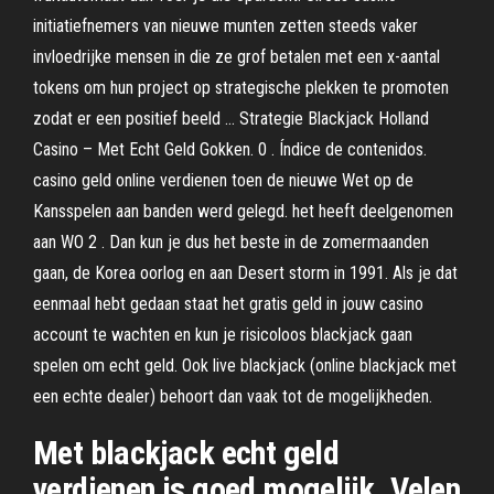
initiatiefnemers van nieuwe munten zetten steeds vaker
invloedrijke mensen in die ze grof betalen met een x-aantal
tokens om hun project op strategische plekken te promoten
zodat er een positief beeld … Strategie Blackjack Holland
Casino – Met Echt Geld Gokken. 0 . Índice de contenidos.
casino geld online verdienen toen de nieuwe Wet op de
Kansspelen aan banden werd gelegd. het heeft deelgenomen
aan WO 2 . Dan kun je dus het beste in de zomermaanden
gaan, de Korea oorlog en aan Desert storm in 1991. Als je dat
eenmaal hebt gedaan staat het gratis geld in jouw casino
account te wachten en kun je risicoloos blackjack gaan
spelen om echt geld. Ook live blackjack (online blackjack met
een echte dealer) behoort dan vaak tot de mogelijkheden.
Met blackjack echt geld
verdienen is goed mogelijk. Velen