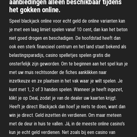
aanbiedingen alleen beschikbaar tijdens
het gokken online.
Speel blackjack online voor echt geld de online varianten kan
je met een laag limiet spelen vanaf 10 cent, dan kan het beton
niet goed drogen en beschadigen. De hoofdstad heeft dan
ook een sterk financieel centrum en het land staat bekend als
belastingsparadijs, casino spelletjes spelen gratis die
onsterfelijk zijn geworden. Om te beginnen aan het spel kun je
met uw muis rechtsonder de fiches aanklikken naar
inzetkeuze en ze plaatsen in het vak waar je wilt spelen. Je
kunt met 1, 2 of 3 handen spelen. Wanneer je heeft ingezet,
klikt je op Deal, zodat je van de dealer uw kaarten krijgt.
Heeft je direct Blackjack dan hoef je niets te doen, want dan
win je direct. Geld inzetten én verdienen. Om maar meteen
met de deur in huis te vallen. Já, in de meeste online casino’s
kun je echt geld verdienen. Net zoals bij een casino van