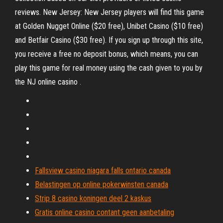
reviews. New Jersey: New Jersey players will find this game
at Golden Nugget Online ($20 free), Unibet Casino ($10 free)
and Betfair Casino ($30 free). If you sign up through this site,
you receive a free no deposit bonus, which means, you can
play this game for real money using the cash given to you by
the NJ online casino .
Fallsview casino niagara falls ontario canada
Belastingen op online pokerwinsten canada
Strip 8 casino koningen deel 2 kaskus
Gratis online casino contant geen aanbetaling