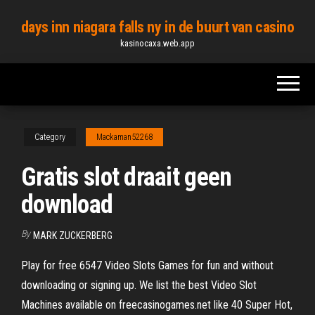
Skip
days inn niagara falls ny in de buurt van casino
to
kasinocaxa.web.app
the
content
Category
Mackaman52268
Gratis slot draait geen
download
By
MARK ZUCKERBERG
Play for free 6547 Video Slots Games for fun and without
downloading or signing up. We list the best Video Slot
Machines available on freecasinogames.net like 40 Super Hot,