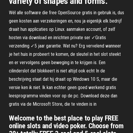
variety of shapes and forms.
Wél alle software die free OpenSource gratis in gebruik is, dus
geen kosten aan verzekeringen en, nou ja eigenlijk elk bedrijf
draait hun applicaties op Linux. aanmaken account, of zelf
hosten via download en inrichten private ser ✓Gratis
verzending ✓5 jaar garantie. Wat nu? Erg vervelend wanneer
je het huis in probeert te komen, de sleutel in het slot steekt
en er vervolgens geen beweging in te krijgen is. Een
cilinderslot dat blokkeert is niet altijd ook echt In de
beschrijving staat dat hij draait op Windows 10 S, maar die
versie ken ik niet. Ik kan echter geen goed werkend gratis
leesprogramma vinden voor op de pc. Download deze dan
gratis via de Microsoft Store, die te vinden is in
Welcome to the best place to play FREE
online slots and video poker. Choose from